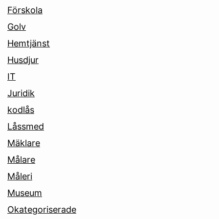
Förskola
Golv
Hemtjänst
Husdjur
IT
Juridik
kodlås
Låssmed
Mäklare
Målare
Måleri
Museum
Okategoriserade