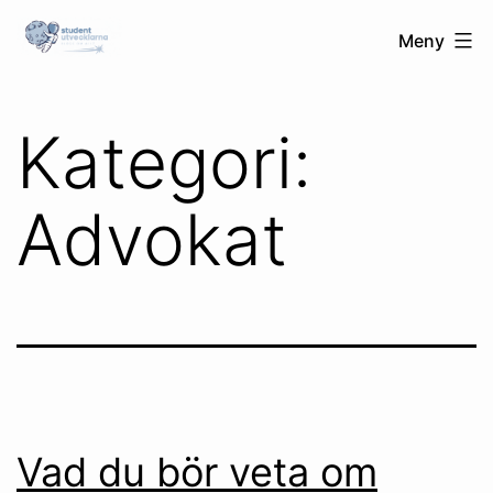
Hoppa
Studentutvecklarna.se
Meny
till
innehåll
Kategori:
Advokat
Vad du bör veta om