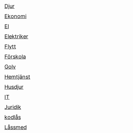
Djur
Ekonomi
El
Elektriker
Flytt
Förskola
Golv
Hemtjänst
Husdjur
IT
Juridik
kodlås
Låssmed