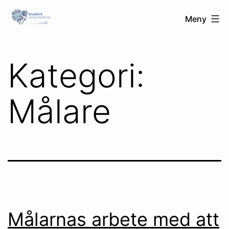
Hoppa
Studentutvecklarna.se
Meny
till
innehåll
Kategori:
Målare
Målarnas arbete med att