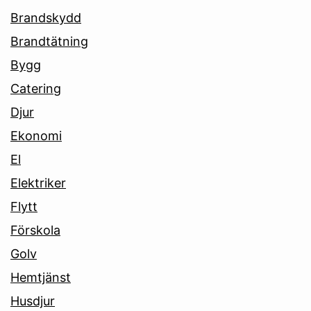
Brandskydd
Brandtätning
Bygg
Catering
Djur
Ekonomi
El
Elektriker
Flytt
Förskola
Golv
Hemtjänst
Husdjur