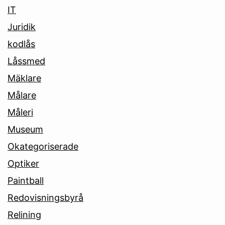
IT
Juridik
kodlås
Låssmed
Mäklare
Målare
Måleri
Museum
Okategoriserade
Optiker
Paintball
Redovisningsbyrå
Relining