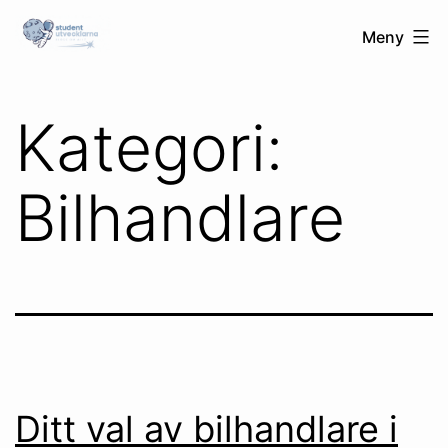
Hoppa
Studentutvecklarna.se
Meny
till
innehåll
Kategori:
Bilhandlare
Ditt val av bilhandlare i