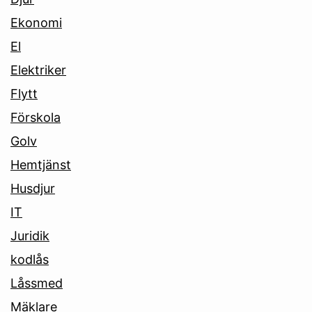
Ekonomi
El
Elektriker
Flytt
Förskola
Golv
Hemtjänst
Husdjur
IT
Juridik
kodlås
Låssmed
Mäklare