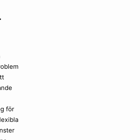
r
n
problem
tt
dande
g för
lexibla
nster