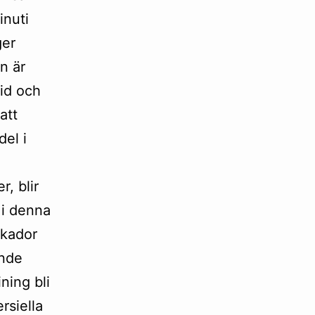
inuti
ger
n är
tid och
att
del i
, blir
 i denna
skador
ande
ning bli
rsiella