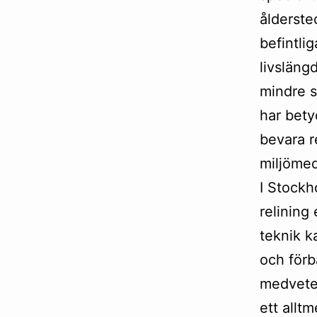
ålderste
befintlig
livsläng
mindre s
har betyd
bevara r
miljömed
I Stockh
relining
teknik k
och förb
medveten
ett allt