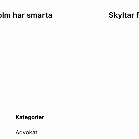
ing
olm har smarta
Skyltar 
Kategorier
Advokat