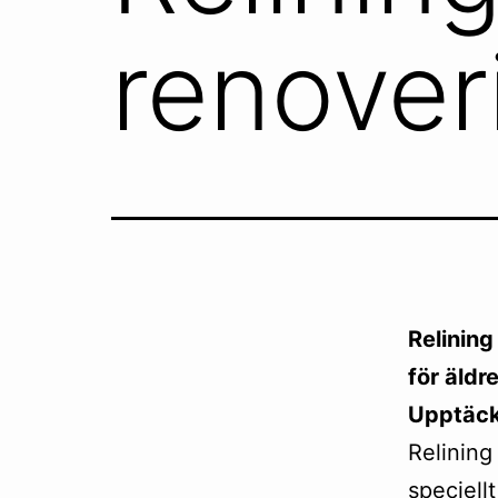
renover
Relining
för äld
Upptäck 
Relining 
speciell