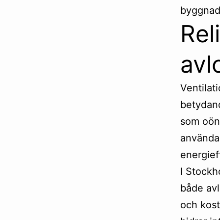
byggnad
Rel
avl
Ventilat
betydand
som oöns
använda 
energief
I Stockh
både avl
och kost