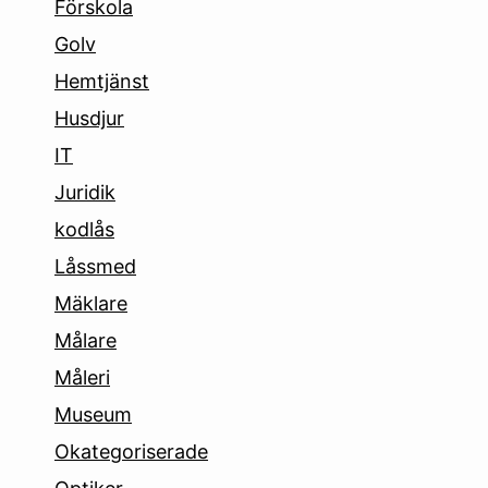
Förskola
Golv
Hemtjänst
Husdjur
IT
Juridik
kodlås
Låssmed
Mäklare
Målare
Måleri
Museum
Okategoriserade