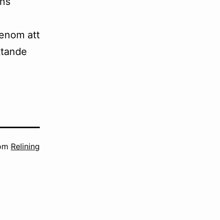
ens
genom att
ttande
som
Relining