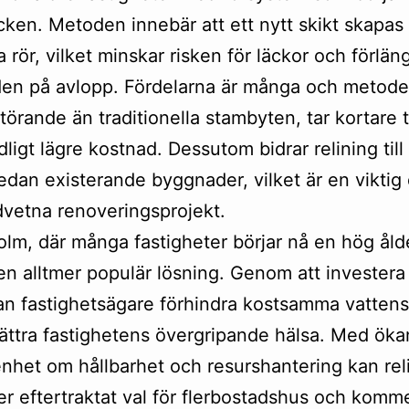
cken. Metoden innebär att ett nytt skikt skapas 
a rör, vilket minskar risken för läckor och förlän
den på avlopp. Fördelarna är många och metode
törande än traditionella stambyten, tar kortare 
ligt lägre kostnad. Dessutom bidrar relining till 
edan existerande byggnader, vilket är en viktig 
vetna renoveringsprojekt.
olm, där många fastigheter börjar nå en hög ålder
 en alltmer populär lösning. Genom att investera
an fastighetsägare förhindra kostsamma vatten
ättra fastighetens övergripande hälsa. Med ök
het om hållbarhet och resurshantering kan reli
mer eftertraktat val för flerbostadshus och komme