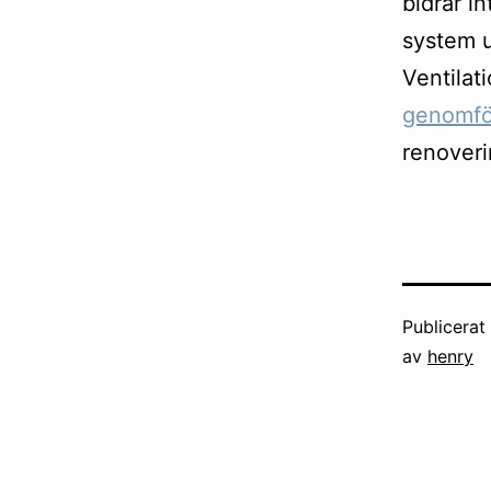
bidrar in
system u
Ventilat
genomför
renoveri
Publicera
av
henry