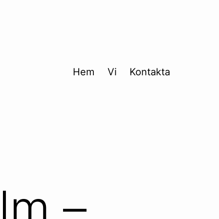
Hem
Vi
Kontakta
olm –