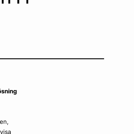
ösning
ten,
visa